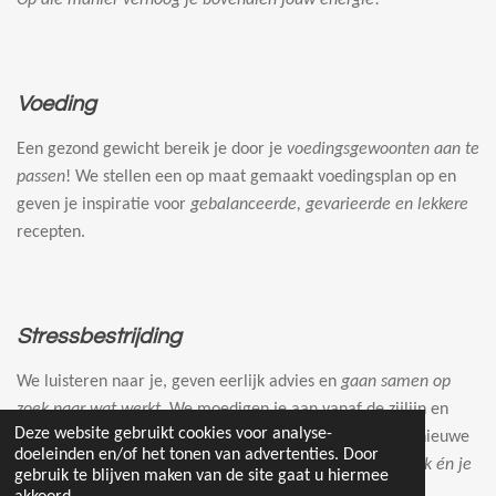
Voeding
Een gezond gewicht bereik je door je
voedingsgewoonten aan te
passen
! We stellen een op maat gemaakt voedingsplan op en
geven je inspiratie voor
gebalanceerde, gevarieerde en lekkere
recepten.
Stressbestrijding
We luisteren naar je, geven eerlijk advies en
gaan samen op
zoek naar wat werkt
. We moedigen je aan vanaf de zijlijn en
Deze website gebruikt cookies voor analyse-
geven een extra duwtje in de rug. Je leert jezelf op een nieuwe
doeleinden en/of het tonen van advertenties. Door
manier kennen en
verhoogt de kwaliteit van je persoonlijk én je
gebruik te blijven maken van de site gaat u hiermee
professioneel leven
.