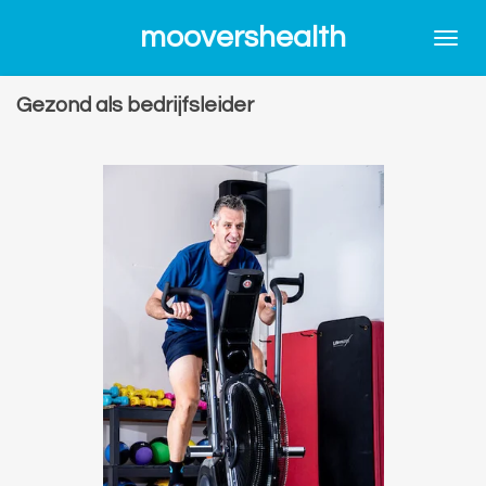
Ga
moovershealth
direct
naar
Gezond als bedrijfsleider
de
hoofdinhoud