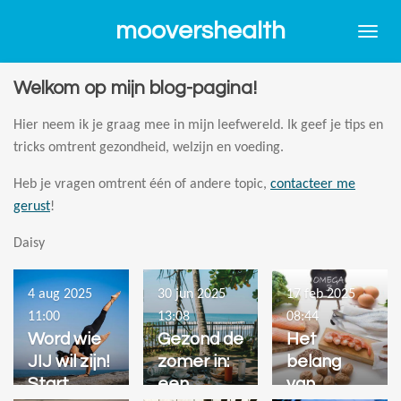
Ga
moovershealth
direct
naar
de
Welkom op mijn blog-pagina!
hoofdinhoud
Hier neem ik je graag mee in mijn leefwereld. Ik geef je tips en
tricks omtrent gezondheid, welzijn en voeding.
Heb je vragen omtrent één of andere topic,
contacteer me
gerust
!
Daisy
4 aug 2025
30 jun 2025
17 feb 2025
11:00
13:08
08:44
Word wie
Gezond de
Het
JIJ wil zijn!
zomer in:
belang
Start
een
van